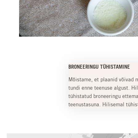
BRONEERINGU TÜHISTAMINE
Mõistame, et plaanid võivad 
tundi enne teenuse algust. H
tühistatud broneeringu ettem
teenustasuna. Hilisemal tühi