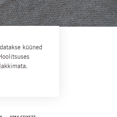
ndatakse küüned
Hoolitsuses
 lakkimata.