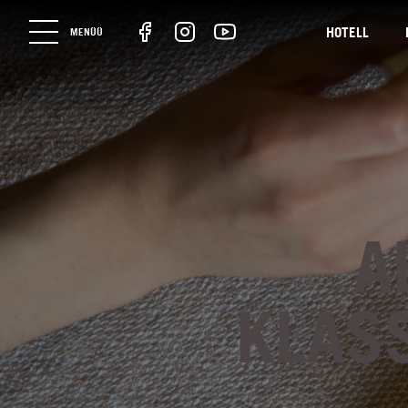
HOTELL
MENÜÜ
A
KLAS