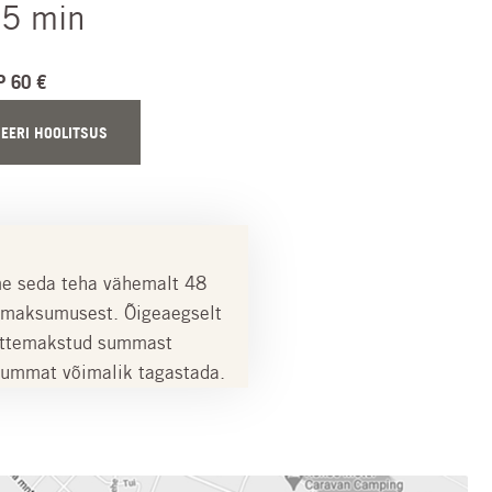
5 min
P 60 €
EERI HOOLITSUS
me seda teha vähemalt 48
e maksumusest. Õigeaegselt
 ettemakstud summast
 summat võimalik tagastada.