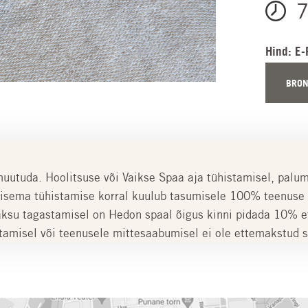
7
Hind: E-
BRON
muutuda. Hoolitsuse või Vaikse Spaa aja tühistamisel, palu
ilisema tühistamise korral kuulub tasumisele 100% teenus
aksu tagastamisel on Hedon spaal õigus kinni pidada 10%
stamisel või teenusele mittesaabumisel ei ole ettemakstud