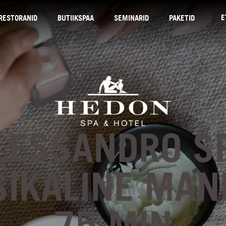
E
RESTORANID
BUTIIKSPAA
SEMINARID
PAKETID
LESSANDRO S
SIKALINE MAN
75 MIN