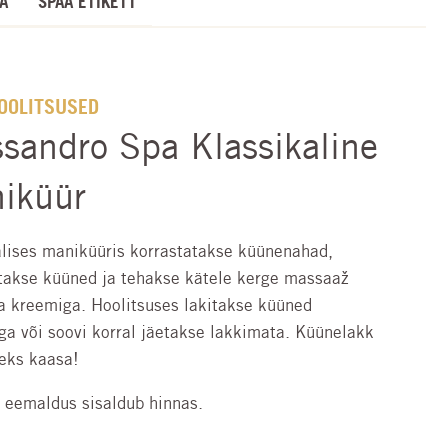
A
SPAA ETIKETT
OOLITSUSED
ssandro Spa Klassikaline
iküür
alises maniküüris korrastatakse küünenahad,
takse küüned ja tehakse kätele kerge massaaž
va kreemiga. Hoolitsuses lakitakse küüned
ga või soovi korral jäetakse lakkimata. Küünelakk
seks kaasa!
i eemaldus sisaldub hinnas.