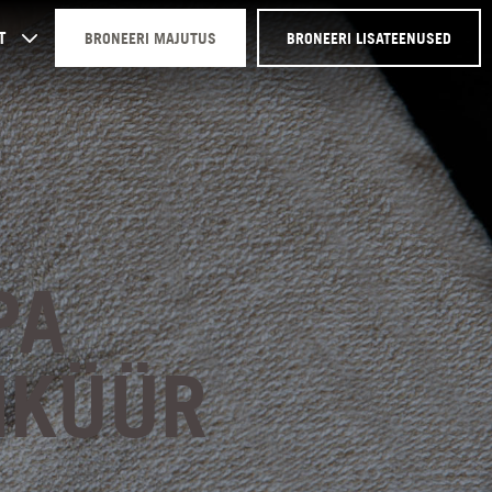
T
BRONEERI MAJUTUS
BRONEERI LISATEENUSED
PA
IKÜÜR