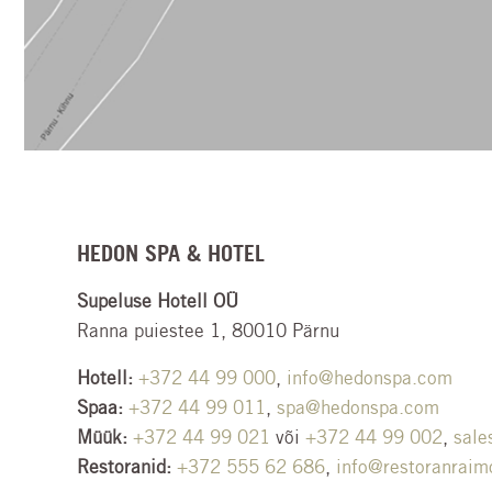
HEDON SPA & HOTEL
Supeluse Hotell OÜ
Ranna puiestee 1, 80010 Pärnu
Hotell:
+372 44 99 000
,
info@hedonspa.com
Spaa:
+372 44 99 011
,
spa@hedonspa.com
Müük:
+372 44 99 021
või
+372 44 99 002
,
sal
Restoranid:
+372 555 62 686
,
info@restoranraim