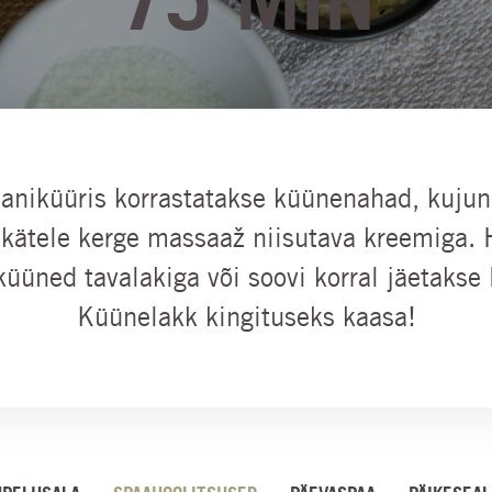
maniküüris korrastatakse küünenahad, kuju
 kätele kerge massaaž niisutava kreemiga. 
küüned tavalakiga või soovi korral jäetakse
Küünelakk kingituseks kaasa!