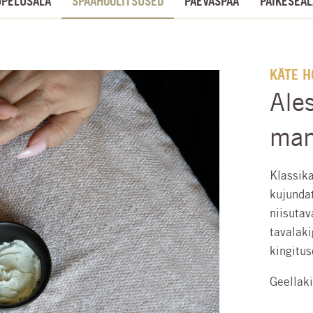
UPELUSALA
SPAAHOOLITSUSED
PÄEVASPAA
PÄIKESEAL
KÄTE H
Ale
man
Klassik
kujunda
niisuta
tavalaki
kingitu
Geellak