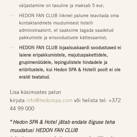
väljastamine on tasuline ja maksab 5 eur;
HEDON FAN CLUB liikmel palume teavitada oma
kontaktandmete muutumisest hotelli
administraatorit, et saaksime tagada saadetud
pakkumiste ja erisoodustuste kättesaamist;
HEDON FAN CLUB lojaalsuskaardi soodustused ei
laiene eripakkumistele, majutuspakettidele,
grupimenüüdele, lepingulistele hindadele ja
eriüritustele, kui Hedon SPA & Hotelli poolt ei ole
eraldi teatatud
;
Lisa küsimustes palun
kirjuta
info@hedonspa.com
või helista tel: +372
44 99 000
*
Hedon SPA & Hotel jätab endale õiguse teha
muudatusi HEDON FAN CLUB