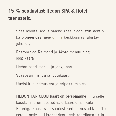
15 % soodustust Hedon SPA & Hotel
teenustelt:
Spaa hoolitsused ja Vaikne spaa. Soodustus kehtib
ka broneerides meie
online
keskkonnas (abistav
juhend);
Restoranide Raimond ja Akord menüü ning
joogikaart;
Hedon baari menüü ja joogikaart;
Spaabaari menüü ja joogikaart;
Uudiskiri sündmustest ja eripakkumistest.
HEDON FAN CLUB kaart on personaalne
ning selle
kasutamine on lubatud vaid kaardiomanikule.
Kaardiga kaasnevad soodustused laienevad kuni 4-le
pereliikmele, kui broneeringu teeb kaardiomanik
ja