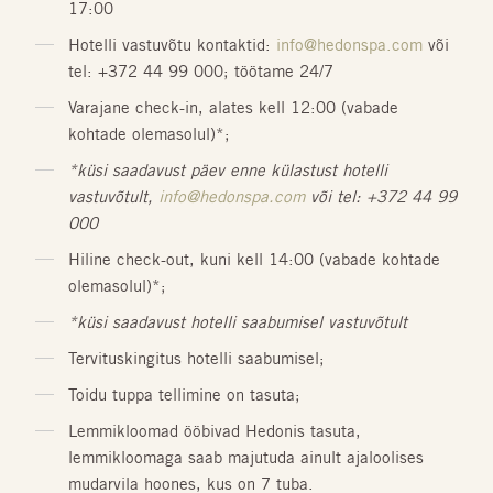
17:00
Hotelli vastuvõtu kontaktid:
info@hedonspa.com
või
tel: +372 44 99 000; töötame 24/7
Varajane check-in, alates kell 12:00 (vabade
kohtade olemasolul)*;
*küsi saadavust päev enne külastust hotelli
vastuvõtult,
info@hedonspa.com
või tel: +372 44 99
000
Hiline check-out, kuni kell 14:00 (vabade kohtade
olemasolul)*;
*küsi saadavust hotelli saabumisel vastuvõtult
Tervituskingitus hotelli saabumisel;
Toidu tuppa tellimine on tasuta;
Lemmikloomad ööbivad Hedonis tasuta,
lemmikloomaga saab majutuda ainult ajaloolises
mudarvila hoones, kus on 7 tuba.