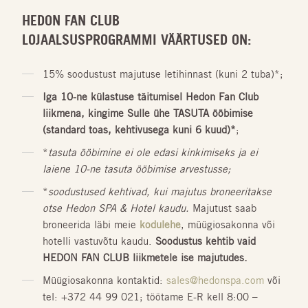
HEDON FAN CLUB
LOJAALSUSPROGRAMMI VÄÄRTUSED ON:
15% soodustust majutuse letihinnast (kuni 2 tuba)*;
Iga 10-ne külastuse täitumisel Hedon Fan Club
liikmena, kingime Sulle ühe TASUTA ööbimise
(standard toas, kehtivusega kuni 6 kuud)*
;
*
tasuta ööbimine ei ole edasi kinkimiseks ja ei
laiene 10-ne tasuta ööbimise arvestusse;
*
soodustused kehtivad, kui majutus broneeritakse
otse Hedon SPA & Hotel kaudu.
Majutust saab
broneerida läbi meie
kodulehe
, müügiosakonna või
hotelli vastuvõtu kaudu.
Soodustus kehtib vaid
HEDON FAN CLUB liikmetele ise majutudes.
Müügiosakonna kontaktid:
sales@hedonspa.com
või
tel: +372 44 99 021; töötame E-R kell 8:00 –