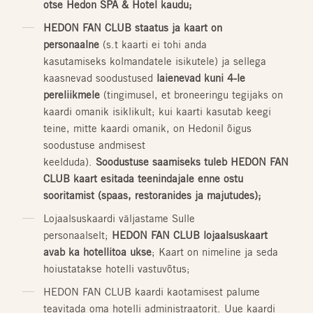
otse Hedon SPA & Hotel kaudu;
HEDON FAN CLUB staatus ja kaart on
personaalne
(s.t kaarti ei tohi anda
kasutamiseks kolmandatele isikutele) ja sellega
kaasnevad soodustused
laienevad kuni 4-le
pereliikmele
(tingimusel, et broneeringu tegijaks on
kaardi omanik isiklikult; kui kaarti kasutab keegi
teine, mitte kaardi omanik, on Hedonil õigus
soodustuse andmisest
keelduda).
Soodustuse saamiseks tuleb HEDON FAN
CLUB kaart esitada teenindajale enne ostu
sooritamist (spaas, restoranides ja majutudes);
Lojaalsuskaardi väljastame Sulle
personaalselt;
HEDON FAN CLUB lojaalsuskaart
avab ka hotellitoa ukse
; Kaart on nimeline ja seda
hoiustatakse hotelli vastuvõtus;
HEDON FAN CLUB kaardi kaotamisest palume
teavitada oma hotelli administraatorit. Uue kaardi