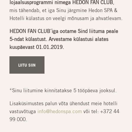
lojaalsusprogrammi nimega HEDON FAN CLUB
,
mis tähendab, et iga Sinu järgmine Hedon SPA &
Hotelli külastus on veelgi mõnusam ja ahvatlevam.
HEDON FAN CLUB´iga ootame Sind liituma peale
5-ndat külastust. Arvestame külastusi alates
kuupäevast 01.01.2019.
LIITU SIIN
*Sinu liitumine kinnitatakse 5 tööpäeva jooksul.
Lisaküsimustes palun võta ühendust meie hotelli
vastuvõtuga
info@hedonspa.com
või tel: +372 44
99 000.