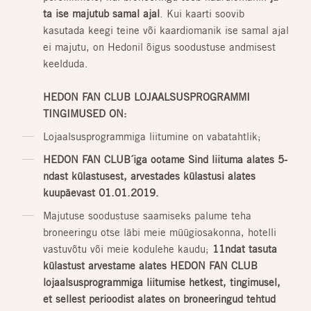
ta ise majutub samal ajal
. Kui kaarti soovib
kasutada keegi teine või kaardiomanik ise samal ajal
ei majutu, on Hedonil õigus soodustuse andmisest
keelduda.
HEDON FAN CLUB LOJAALSUSPROGRAMMI
TINGIMUSED ON:
Lojaalsusprogrammiga liitumine on vabatahtlik;
HEDON FAN CLUB´iga ootame Sind liituma alates 5-
ndast külastusest, arvestades külastusi alates
kuupäevast 01.01.2019.
Majutuse soodustuse saamiseks palume teha
broneeringu otse läbi meie müügiosakonna, hotelli
vastuvõtu või meie kodulehe kaudu;
11ndat tasuta
külastust arvestame alates HEDON FAN CLUB
lojaalsusprogrammiga liitumise hetkest, tingimusel,
et sellest perioodist alates on broneeringud tehtud