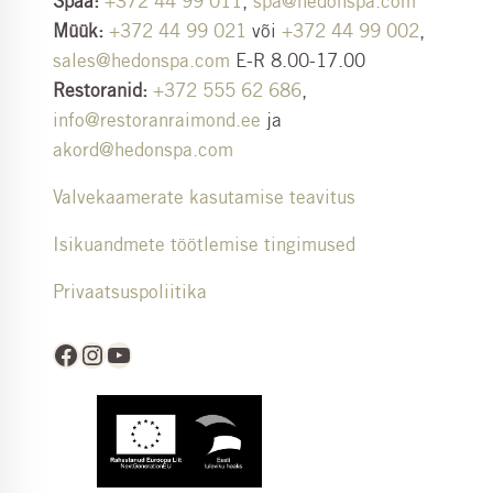
Spaa:
+372 44 99 011
,
spa@hedonspa.com
Müük:
+372 44 99 021
või
+372 44 99 002
,
sales@hedonspa.com
E-R 8.00-17.00
Restoranid:
+372 555 62 686
,
info@restoranraimond.ee
ja
akord@hedonspa.com
Valvekaamerate kasutamise teavitus
Isikuandmete töötlemise tingimused
Privaatsuspoliitika
Facebook
Instagram
YouTube