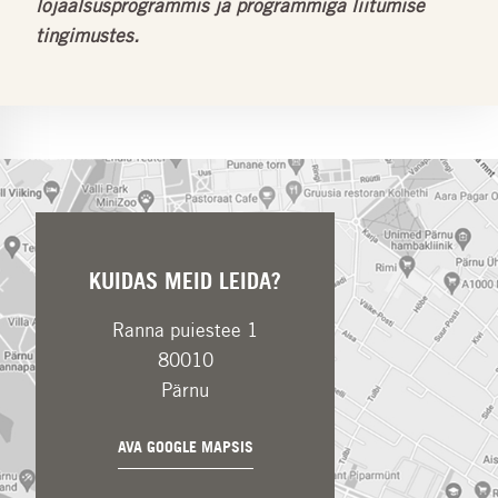
lojaalsusprogrammis ja programmiga liitumise
tingimustes.
KUIDAS MEID LEIDA?
Ranna puiestee 1
80010
Pärnu
AVA GOOGLE MAPSIS